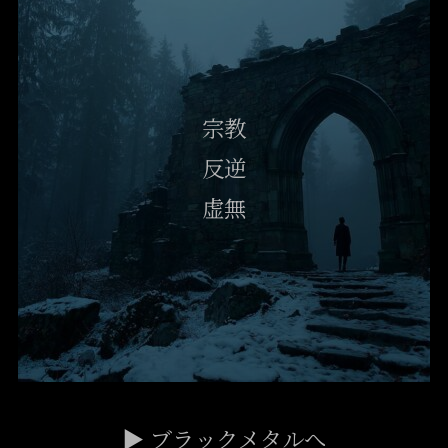
宗教
反逆
虚無
▶ ブラックメタルへ