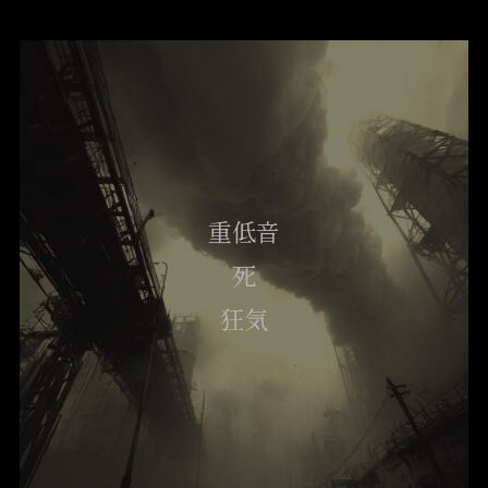
重低音
死
狂気