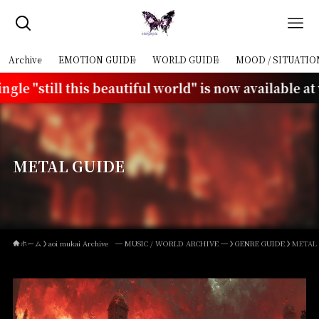
Archive
EMOTION GUIDE
WORLD GUIDE
MOOD / SITUATIO
 beautiful world" is now available at various stores.
METAL GUIDE
ホーム
aoi mukai Archive ─ MUSIC / WORLD ARCHIVE ─
GENRE GUIDE
METAL