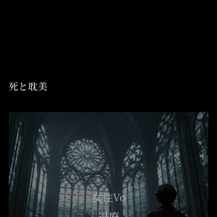
Gothic Metal
死と耽美
女性Vo
退廃